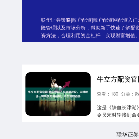
联华证券策略|散户配资|散户配资网配资入
险管理以及市场分析，帮助新手快速了解配
资方法，合理利用资金杠杆，实现财富增值
查看：
180
分类：
这是《铁血长津湖》
令员宋时轮接到命
金日成特....
联华证券