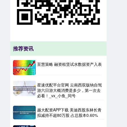
推荐资讯
至慧策略 融资租赁试水数据资产入表
星速优配平台官网 云南西双版纳自驾
游六日游大概消费是多少，第一次去
必看！_vx_小鱼_同号
越大配资APP下载 美迪西股东林长青
拟减持不超80万股 占总股本0.60%