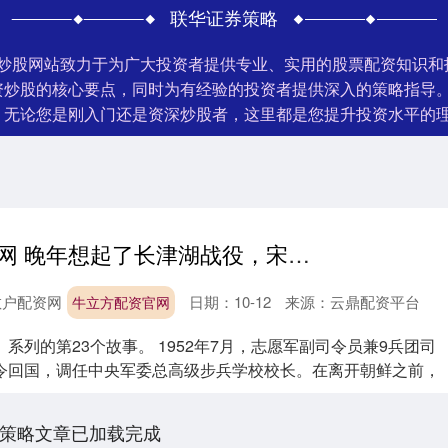
联华证券策略
门炒股网站致力于为广大投资者提供专业、实用的股票配资知识
资炒股的核心要点，同时为有经验的投资者提供深入的策略指导
。无论您是刚入门还是资深炒股者，这里都是您提升投资水平的
牛立方配资官网 晚年想起了长津湖战役，宋时轮说一将功成万骨枯啊，不久驾鹤西去
散户配资网
日期：10-12
来源：云鼎配资平台
牛立方配资官网
系列的第23个故事。 1952年7月，志愿军副司令员兼9兵团司
令回国，调任中央军委总高级步兵学校校长。在离开朝鲜之前，
策略文章已加载完成