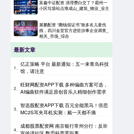
富鑫中证配资 清理费白交了？霸州一
小区垃圾站点堆成山_建筑_物业_业主
展鹏配资 “圈钱假证书”致多名儿童伤
残，四川金堂官方进驻涉事企业调查_
相关_市场_综合
最新文章
亿正策略 平台 最新通知：五一来青岛科技
1、
馆，请注意
旺财网配资APP下载 多种编曲方案可选，
2、
AI编曲软件满足原创音乐人精细创作需求
智选股配资APP下载 百元全能黑马！倍思
3、
MC2S耳夹耳机实测：戴一天都不痛
成都股票配资网 南京银行常州分行：反诈
4、
宣传进社区 数币科普零距离