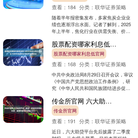
查看：
184
分类：
联华证券策略
随着半年报密集发布，多家焦炭企业业
绩也逐渐浮出水面。记者了解到，2025
年上半年，焦化行业在供需失衡、价格
下行、行业亏损的困境中艰难前行。截
股票配资哪家利息低官网 中共中央政治局召开会议 中共中央总书记习近平主持会议
至8月27日，5家焦....
股票配资哪家利息低官网
查看：
168
分类：
联华证券策略
中共中央政治局8月29日召开会议，审议
《中国共产党思想政治工作条例》，研
究《中华人民共和国民族团结进步促进
法（草案）》。中共中央总书记习近平
传金所官网 六大助贷平台二季报：奇富科技领跑 乐信、嘉银科技净利增超100%
主持会议。 会议指出....
传金所官网
查看：
191
分类：
联华证券策略
近日，六大助贷平台先后披露了二季度