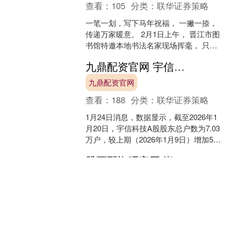
查看：
105
分类：
联华证券策略
一笔一划，写下马年祝福， 一撇一捺，
传递万家暖意。 2月1日上午， 晋江市图
书馆特邀本地书法名家现场挥毫， 只等
你来—— 看笔尖在纸上起舞， 接手写春
九鼎配资官网 宇信科技A股股东户数增加579户增幅0.83%, 流通A股户均持股9995.19股降幅0.82%, 户均持股市值24.16万元降幅0.20%
联回家， ....
九鼎配资官网
查看：
188
分类：
联华证券策略
1月24日消息，数据显示，截至2026年1
月20日，宇信科技A股股东总户数为7.03
万户，较上期（2026年1月9日）增加579
户，增幅0.83%。公司最新A股....
股票配资吧官网 湘潭：多措并举“织密”寒潮“防护网”
股票配资吧官网
查看：
181
分类：
联华证券策略
日前，一场持续时间长、降温剧烈的低
温雨雪冰冻天气影响我市。湘潭市气象