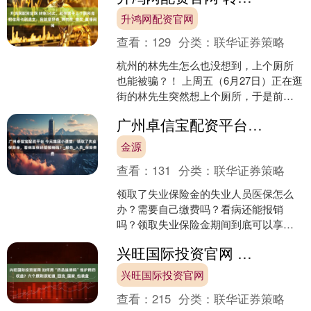
升鸿网配资官网
查看：
129
分类：
联华证券策略
杭州的林先生怎么也没想到，上个厕所
也能被骗？！ 上周五（6月27日）正在逛
街的林先生突然想上个厕所，于是前往
最近的公共厕所。 蹲在厕所的林先生无
广州卓信宝配资平台 今元集团小课堂：领取了失业保险金，看病医保还能报销吗？_服务_人员_保险费
意间的一个抬头，....
金源
查看：
131
分类：
联华证券策略
领取了失业保险金的失业人员医保怎么
办？需要自己缴费吗？看病还能报销
吗？领取失业保险金期间到底可以享受
哪些待遇？这些大家比较关心的失业保
兴旺国际投资官网 如何用“药品追溯码”维护用药权益？六个原则须知道_回流_国家_包装盒
险金相关问题，今元集团为您....
兴旺国际投资官网
查看：
215
分类：
联华证券策略