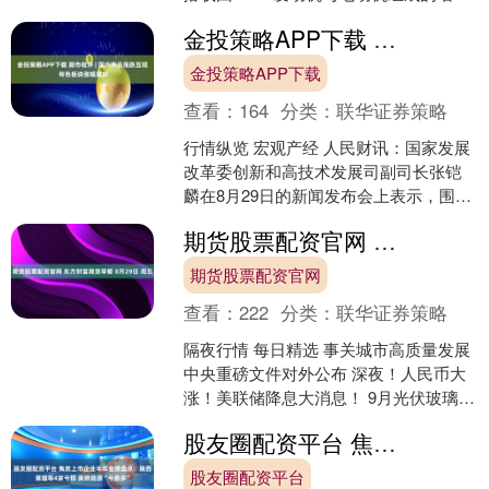
动力系统，标配 天神之眼 A 辅助驾....
金投策略APP下载 期市收评 | 国内商品涨跌互现 有色板块涨幅居前
金投策略APP下载
查看：
164
分类：
联华证券策略
行情纵览 宏观产经 人民财讯：国家发展
改革委创新和高技术发展司副司长张铠
麟在8月29日的新闻发布会上表示，围绕
《关于深入实施“人工智能+”行动的意
期货股票配资官网 东方财富期货早餐 8月29日 周五
见》，国家发展....
期货股票配资官网
查看：
222
分类：
联华证券策略
隔夜行情 每日精选 事关城市高质量发展
中央重磅文件对外公布 深夜！人民币大
涨！美联储降息大消息！ 9月光伏玻璃新
单报价拟上调？ 行业龙头福莱特：正在
股友圈配资平台 焦炭上市企业半年业绩盘点：陕西黑猫等4家亏损 美锦能源“亏最多”
和客户商议....
股友圈配资平台