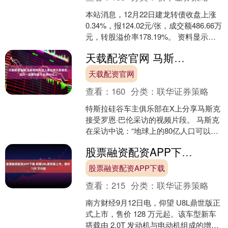
本站消息，12月22日建龙转债收盘上涨
0.34%，报124.02元/张，成交额486.66万
元，转股溢价率178.19%。 资料显示，
建龙转债信用级别为“AA-....
天载配资官网 马斯克称地球人满为患只是错觉，纽约一层楼可装下全球80亿人
天载配资官网
查看：
160
分类：
联华证券策略
特斯拉硅谷车主俱乐部在X上分享马斯克
接受罗恩·巴伦采访的视频片段。 马斯克
在采访中说：“地球上的80亿人口可以全
部容纳在纽约市的一层楼里。 换个说
股票融资配资APP下载 仰望U8L鼎世版上市，售价 128 万元起
法，如果你正在....
股票融资配资APP下载
查看：
215
分类：
联华证券策略
南方财经9月12日电，仰望 U8L鼎世版正
式上市，售价 128 万元起。该车型新车
搭载由 2.0T 发动机与电动机组成的增程