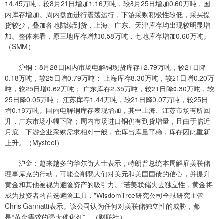
14.45万吨，较8月21日增加1.16万吨，较8月25日增加0.60万吨，国
内库存增加。周内盘面进行震荡运行，下游采购积极性较低，采买提
货较少，叠加各地陆续到货，上海、广东、天津库存均出现较明显增
加。整体来看，原三地库存增加0.58万吨，七地库存增加0.60万吨。
（SMM）
沪铜：8月28日国内市场电解铜现货库存12.79万吨，较21日降
0.18万吨，较25日增0.79万吨； 上海库存8.30万吨，较21日增0.20万
吨，较25日增0.62万吨； 广东库存2.35万吨，较21日降0.30万吨，较
25日降0.05万吨； 江苏库存1.44万吨，较21日降0.07万吨，较25日
增0.18万吨。国内电解铜库存表现增加，其中上海、江苏市场有所回
升，广东市场小幅下降；周内市场进口铜仍有到货增量，且由于临近
月底，下游企业采购需求相对一般，仓库出库量平稳，库存因此重新
上升。（Mysteel）
沪金：越来越多的华尔街人士表示，特朗普总统本周解雇美联储
理事库克的行动，可能会削弱人们对美元和美国国债的信心，并提升
黄金和其他被视为避险资产的吸引力。“若美联储失去独立性，黄金将
成为投资者的首选避险工具，”WisdomTree研究公司全球研究主管
Chris Gannatti表示。该公司认为任何对美联储独立性的威胁，都
是“黄金需求的强大催化剂”。（财联社）