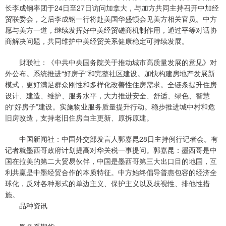
长李成钢率团于24日至27日访问加拿大，与加方共同主持召开中加经
贸联委会，之后李成钢一行将赴美国华盛顿会见美方相关官员。中方
愿与美方一道，继续发挥好中美经贸磋商机制作用，通过平等对话协
商解决问题，共同维护中美经贸关系健康稳定可持续发展。
财联社：《中共中央国务院关于推动城市高质量发展的意见》对
外公布。系统推进“好房子”和完整社区建设。加快构建房地产发展新
模式，更好满足群众刚性和多样化改善性住房需求。全链条提升住房
设计、建造、维护、服务水平，大力推进安全、舒适、绿色、智慧
的“好房子”建设。实施物业服务质量提升行动。稳步推进城中村和危
旧房改造，支持老旧住房自主更新、原拆原建。
中国新闻社：中国外交部发言人郭嘉昆28日主持例行记者会。有
记者就墨西哥政府计划提高对华关税一事提问。郭嘉昆：墨西哥是中
国在拉美的第二大贸易伙伴，中国是墨西哥第三大出口目的地国，互
利共赢是中墨经贸合作的本质特征。中方始终倡导普惠包容的经济全
球化，反对各种形式的单边主义、保护主义以及歧视性、排他性措
施。
品种资讯