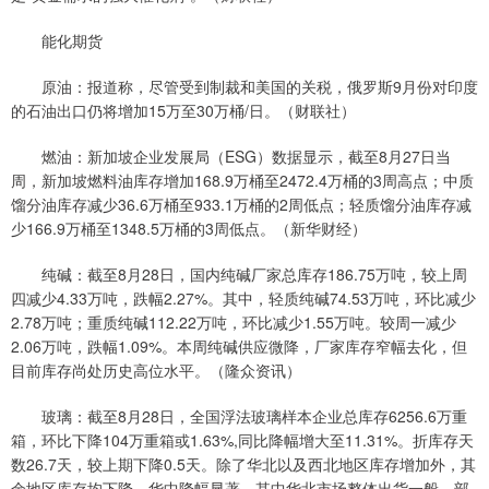
能化期货
原油：报道称，尽管受到制裁和美国的关税，俄罗斯9月份对印度
的石油出口仍将增加15万至30万桶/日。（财联社）
燃油：新加坡企业发展局（ESG）数据显示，截至8月27日当
周，新加坡燃料油库存增加168.9万桶至2472.4万桶的3周高点；中质
馏分油库存减少36.6万桶至933.1万桶的2周低点；轻质馏分油库存减
少166.9万桶至1348.5万桶的3周低点。（新华财经）
纯碱：截至8月28日，国内纯碱厂家总库存186.75万吨，较上周
四减少4.33万吨，跌幅2.27%。其中，轻质纯碱74.53万吨，环比减少
2.78万吨；重质纯碱112.22万吨，环比减少1.55万吨。较周一减少
2.06万吨，跌幅1.09%。本周纯碱供应微降，厂家库存窄幅去化，但
目前库存尚处历史高位水平。（隆众资讯）
玻璃：截至8月28日，全国浮法玻璃样本企业总库存6256.6万重
箱，环比下降104万重箱或1.63%,同比降幅增大至11.31%。折库存天
数26.7天，较上期下降0.5天。除了华北以及西北地区库存增加外，其
余地区库存均下降，华中降幅显著。其中华北市场整体出货一般，部