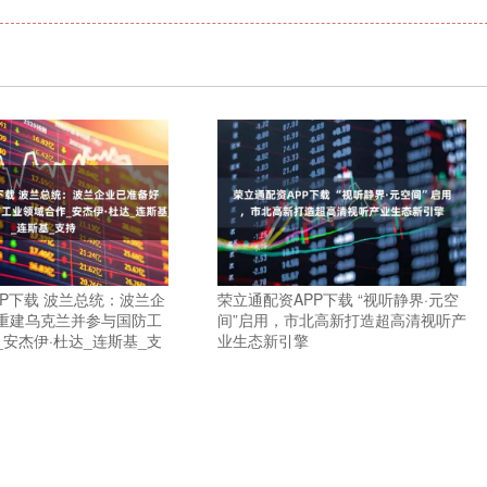
PP下载 波兰总统：波兰企
荣立通配资APP下载 “视听静界·元空
重建乌克兰并参与国防工
间”启用，市北高新打造超高清视听产
安杰伊·杜达_连斯基_支
业生态新引擎