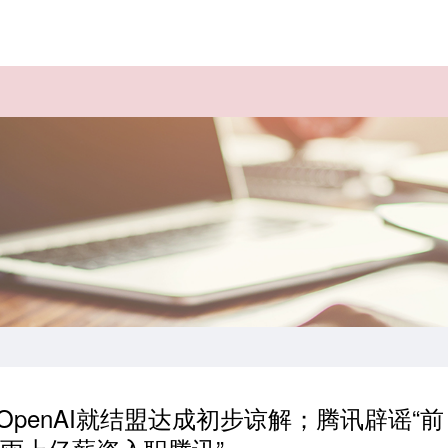
软与OpenAI就结盟达成初步谅解；腾讯辟谣“前