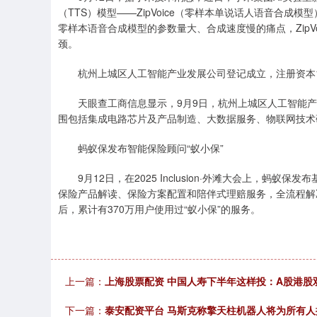
（TTS）模型——ZipVoice（零样本单说话人语音合成模型）与
零样本语音合成模型的参数量大、合成速度慢的痛点，ZipVo
颈。
杭州上城区人工智能产业发展公司登记成立，注册资本
天眼查工商信息显示，9月9日，杭州上城区人工智能产
围包括集成电路芯片及产品制造、大数据服务、物联网技术
蚂蚁保发布智能保险顾问“蚁小保”
9月12日，在2025 Inclusion·外滩大会上，蚂蚁
保险产品解读、保险方案配置和陪伴式理赔服务，全流程解
后，累计有370万用户使用过“蚁小保”的服务。
上一篇：
上海股票配资 中国人寿下半年这样投：A股港股
下一篇：
泰安配资平台 马斯克称擎天柱机器人将为所有