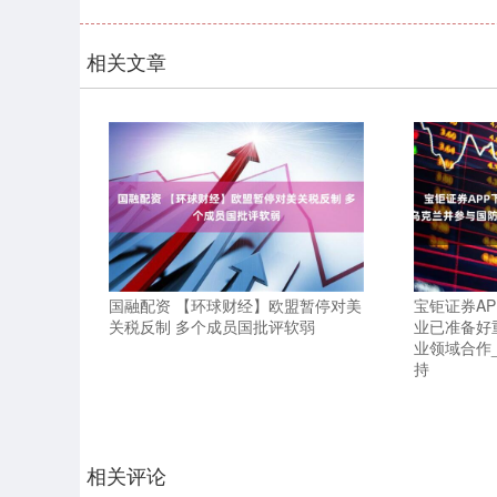
相关文章
国融配资 【环球财经】欧盟暂停对美
宝钜证券A
关税反制 多个成员国批评软弱
业已准备好
业领域合作_
持
相关评论