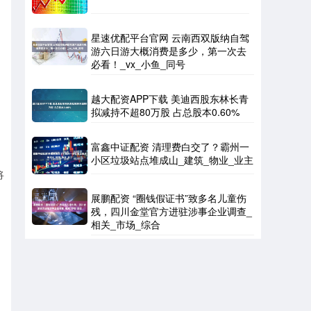
星速优配平台官网 云南西双版纳自驾
游六日游大概消费是多少，第一次去
必看！_vx_小鱼_同号
越大配资APP下载 美迪西股东林长青
拟减持不超80万股 占总股本0.60%
富鑫中证配资 清理费白交了？霸州一
小区垃圾站点堆成山_建筑_物业_业主
将
展鹏配资 “圈钱假证书”致多名儿童伤
残，四川金堂官方进驻涉事企业调查_
相关_市场_综合