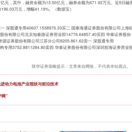
亿元，其中，融资余额为13.50亿元，融券余额为671.92万元。近5日融
96.03万元，增幅41.19%。（数据宝）
股通专用40607.1538976.33买二 国泰海通证券股份有限公司上海
券股份有限公司北京知春路证券营业部14776.64857.40买四 华泰证券股份
 华源证券股份有限公司江苏分公司8205.861.62卖一 深股通专用
68卖三 机构专用3752.8811284.80卖四 华泰证券股份有限公司深圳前海证券营业
联华证券策略提示：文章来自网络，不代表本站观点。
先进动力电池产业现状与前沿技术
护网”