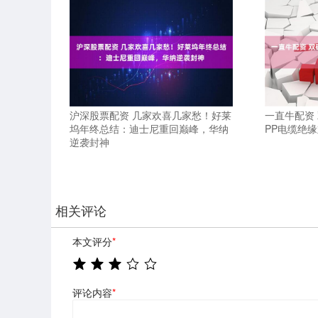
沪深股票配资 几家欢喜几家愁！好莱
一直牛配资 
坞年终总结：迪士尼重回巅峰，华纳
PP电缆绝
逆袭封神
相关评论
本文评分
*
评论内容
*