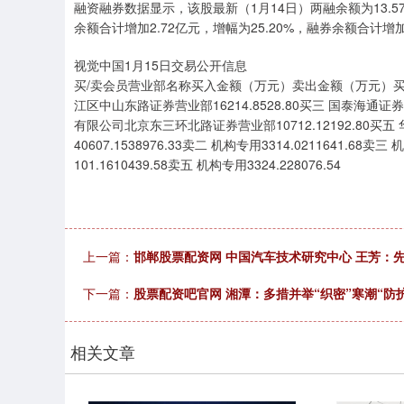
融资融券数据显示，该股最新（1月14日）两融余额为13.57
余额合计增加2.72亿元，增幅为25.20%，融券余额合计增加1
视觉中国1月15日交易公开信息
买/卖会员营业部名称买入金额（万元）卖出金额（万元）买一 深
江区中山东路证券营业部16214.8528.80买三 国泰海通证
有限公司北京东三环北路证券营业部10712.12192.80买五
40607.1538976.33卖二 机构专用3314.0211641.
101.1610439.58卖五 机构专用3324.228076.54
上一篇：
邯郸股票配资网 中国汽车技术研究中心 王芳：
下一篇：
股票配资吧官网 湘潭：多措并举“织密”寒潮“防
相关文章