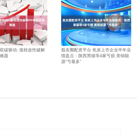
双碳驱动: 接枝改性破解
股友圈配资平台 焦炭上市企业半年业
缘难题
绩盘点：陕西黑猫等4家亏损 美锦能
源“亏最多”