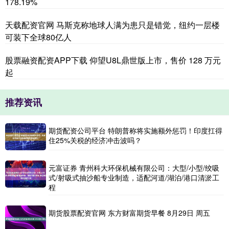
178.19%
天载配资官网 马斯克称地球人满为患只是错觉，纽约一层楼
可装下全球80亿人
股票融资配资APP下载 仰望U8L鼎世版上市，售价 128 万元
起
推荐资讯
期货配资公司平台 特朗普称将实施额外惩罚！印度扛得
住25%关税的经济冲击波吗？
元富证券 青州科大环保机械有限公司：大型/小型/绞吸
式/射吸式抽沙船专业制造，适配河道/湖泊/港口清淤工
程
期货股票配资官网 东方财富期货早餐 8月29日 周五