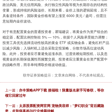
政治风险、美元信用风险、央行独立性风险等视为长期存在的结构性
变量，形成持续的风险溢价。长期来看，金价上涨的逻辑延续，且不
具备逆转条件，国际黄金价格有望上涨至 6000 美元 / 盎司，但需注
意短期内金价波动。
对于有意配置黄金的普通投资者，瞿瑞建议，将黄金作为资产组合的
稳定器，配置比例控制在 5% — 10%，依据个人风险承受能力调整；
投资工具优先选择流动性较高的黄金 ETF 或实物金条，避免杠杆产品
以减少风险；入场时机上适合采取定投策略，分散市场高位波动风
险。此外，投资者应尽量避免追涨杀跌、过度依赖短期投机，以及忽
视黄金的长期保值属性而频繁交易。投资者应注重黄金在资产配置中
的战略作用，而非单纯博取价格波动收益。
联华证券策略提示：文章来自网络，不代表本站观点。
上一篇：
亦丰策略APP下载 接福啦！限量版名家手写春联，等你
领它回家过年
下一篇：
太原股票配资网官网 宠物美容师：“梦幻职业”背后藏隐
患，皮肤病真相与行业难题待解