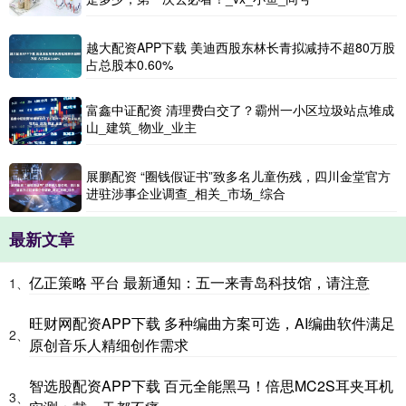
越大配资APP下载 美迪西股东林长青拟减持不超80万股
占总股本0.60%
富鑫中证配资 清理费白交了？霸州一小区垃圾站点堆成
山_建筑_物业_业主
展鹏配资 “圈钱假证书”致多名儿童伤残，四川金堂官方
进驻涉事企业调查_相关_市场_综合
最新文章
亿正策略 平台 最新通知：五一来青岛科技馆，请注意
1、
旺财网配资APP下载 多种编曲方案可选，AI编曲软件满足
2、
原创音乐人精细创作需求
智选股配资APP下载 百元全能黑马！倍思MC2S耳夹耳机
3、