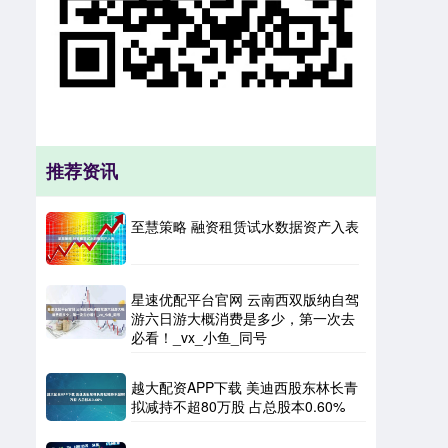
推荐资讯
至慧策略 融资租赁试水数据资产入表
星速优配平台官网 云南西双版纳自驾
游六日游大概消费是多少，第一次去
必看！_vx_小鱼_同号
越大配资APP下载 美迪西股东林长青
拟减持不超80万股 占总股本0.60%