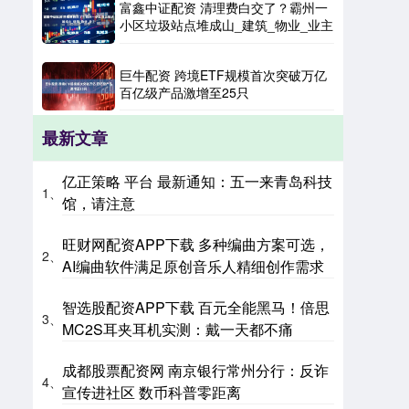
富鑫中证配资 清理费白交了？霸州一
小区垃圾站点堆成山_建筑_物业_业主
巨牛配资 跨境ETF规模首次突破万亿
百亿级产品激增至25只
最新文章
亿正策略 平台 最新通知：五一来青岛科技
1、
馆，请注意
旺财网配资APP下载 多种编曲方案可选，
2、
AI编曲软件满足原创音乐人精细创作需求
智选股配资APP下载 百元全能黑马！倍思
3、
MC2S耳夹耳机实测：戴一天都不痛
成都股票配资网 南京银行常州分行：反诈
4、
宣传进社区 数币科普零距离