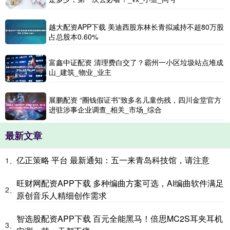
越大配资APP下载 美迪西股东林长青拟减持不超80万股
占总股本0.60%
富鑫中证配资 清理费白交了？霸州一小区垃圾站点堆成
山_建筑_物业_业主
展鹏配资 “圈钱假证书”致多名儿童伤残，四川金堂官方
进驻涉事企业调查_相关_市场_综合
最新文章
亿正策略 平台 最新通知：五一来青岛科技馆，请注意
1、
旺财网配资APP下载 多种编曲方案可选，AI编曲软件满足
2、
原创音乐人精细创作需求
智选股配资APP下载 百元全能黑马！倍思MC2S耳夹耳机
3、