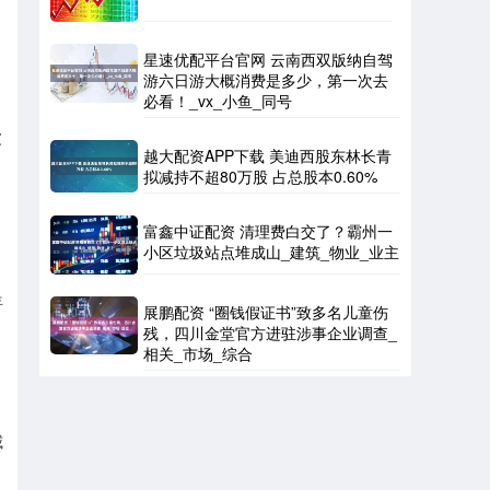
星速优配平台官网 云南西双版纳自驾
游六日游大概消费是多少，第一次去
必看！_vx_小鱼_同号
波
越大配资APP下载 美迪西股东林长青
拟减持不超80万股 占总股本0.60%
富鑫中证配资 清理费白交了？霸州一
小区垃圾站点堆成山_建筑_物业_业主
年
展鹏配资 “圈钱假证书”致多名儿童伤
残，四川金堂官方进驻涉事企业调查_
相关_市场_综合
威