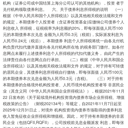
机构（证券公司或中国结算上海分公司认可的其他机构），投资 者于
兑付机构领取债券利息。 六、关于债券利息所得税的说明 （一）
根据《中华人民共和国个人所得税法》以及其他相关税收法规和文件
的规定，本期债券个人投资者（含证券投资基金)应缴纳公司债券个人
利息收入 所得税，征税税率为利息额的20%，即每张面值人民币100
元的本期债券本次兑息 金额为人民币0.3元（税前)，实际派发利息为
人民币0.24元（税后）。本期债券 利息个人所得税将统一由各兑付机
构负责代扣代缴并直接向各兑付机构所在地 的税务部门缴付。如各付
息网点未履行上述债券利息个人所得税的代扣代缴义务， 由此产生的
法律责任由各付息网点自行承担。 （二）根据《中华人民共和国企
业所得税法》以及其他相关税收法规和文件 的规定，对于持有可转债
的居民企业，其债券利息所得税自行缴纳，即每张面值 人民币100元
的本期债券本次兑息金额为人民币0.3元（含税)。 （三）对于持有
本期债券的合格境外机构投资者、人民币境外机构投资者等 非居民企
业（其含义同《中华人民共和国企业所得税法》），根据2021年11月
22 日发布的《关于延续境外机构投资境内债券市场企业所得税、增值
税政策的公告》 （财税202134号）等规定，自2021年11月7日起至
2025年12月31日止，对境外 机构投资境内债券市场取得的债券利息
收入暂免征收企业所得税和增值税。因此， 对于持有本期债券的非居
民企业（包括QFII,RQFII），公司按税前兑息金额派发 利息，即每张