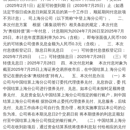
（2025年2月1日）起至可转债到期 日（2030年7月25日）止（如遇
法定节假日或休息日则延至其后的第一个工作日， 顺延期间付息款项
不另计息）。 司上海分公司（以下简称“中登上海分公司”）。 二、
本次付息方案 根据《募集说明书》相关条款的规定，本次付息
为“奥锐转债”第一年付息， 计息期间为2024年7月26日至2025年7月
25日。本计息年度票面利率为0.3%（含税）， 即每张面值人民币100
元的可转换公司债券兑息金额为人民币0.3元（含税）。 三、本次
付息债权登记日、除息日和兑息日 （一）可转债付息债权登记日：
2025年7月25日 （二）可转债除息日：2025年7月28日 （三）可
转债兑息日：2025年7月28日 四、本次付息对象 本次付息对象为
截至2025年7月25日上海证券交易所收市后，在中国结算上 海分公司
登记在册的全体“奥锐转债”持有人。 五、本次付息办法 （一）本
公司与中国结算上海分公司签订委托代理债券兑付、兑息协议，委 托
中国结算上海分公司进行债券兑付、兑息。如本公司未按时足额将债
券兑付、 兑息资金划入中国结算上海分公司指定的银行账户，则中国
结算上海分公司将根 据协议终止委托代理债券兑付、兑息服务，后续
兑付、兑息工作由本公司自行负 责办理，相关实施事宜以本公司的公
告为准。公司将在本期兑息日2个交易日前 将本期债券的利息足额划
付至中国结算上海分公司指定的银行账户。 （二）中国结算上海分
公司在收到款项后，通过资金结算系统将债券利息划 付给相应的兑付