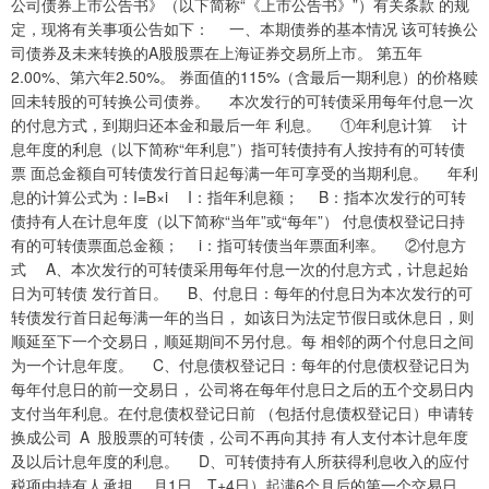
公司债券上市公告书》（以下简称“《上市公告书》”）有关条款 的规
定，现将有关事项公告如下： 一、本期债券的基本情况 该可转换公
司债券及未来转换的A股股票在上海证券交易所上市。 第五年
2.00%、第六年2.50%。 券面值的115%（含最后一期利息）的价格赎
回未转股的可转换公司债券。 本次发行的可转债采用每年付息一次
的付息方式，到期归还本金和最后一年 利息。 ①年利息计算 计
息年度的利息（以下简称“年利息”）指可转债持有人按持有的可转债
票 面总金额自可转债发行首日起每满一年可享受的当期利息。 年利
息的计算公式为：I=B×i I：指年利息额； B：指本次发行的可转
债持有人在计息年度（以下简称“当年”或“每年”） 付息债权登记日持
有的可转债票面总金额； i：指可转债当年票面利率。 ②付息方
式 A、本次发行的可转债采用每年付息一次的付息方式，计息起始
日为可转债 发行首日。 B、付息日：每年的付息日为本次发行的可
转债发行首日起每满一年的当日， 如该日为法定节假日或休息日，则
顺延至下一个交易日，顺延期间不另付息。每 相邻的两个付息日之间
为一个计息年度。 C、付息债权登记日：每年的付息债权登记日为
每年付息日的前一交易日， 公司将在每年付息日之后的五个交易日内
支付当年利息。在付息债权登记日前 （包括付息债权登记日）申请转
换成公司 A 股股票的可转债，公司不再向其持 有人支付本计息年度
及以后计息年度的利息。 D、可转债持有人所获得利息收入的应付
税项由持有人承担。 月1日，T+4日）起满6个月后的第一个交易日