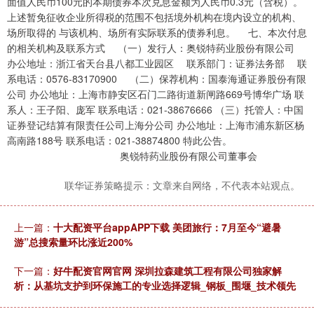
面值人民币100元的本期债券本次兑息金额为人民币0.3元（含税）。
上述暂免征收企业所得税的范围不包括境外机构在境内设立的机构、
场所取得的 与该机构、场所有实际联系的债券利息。 七、本次付息
的相关机构及联系方式 （一）发行人：奥锐特药业股份有限公司
办公地址：浙江省天台县八都工业园区 联系部门：证券法务部 联
系电话：0576-83170900 （二）保荐机构：国泰海通证券股份有限
公司 办公地址：上海市静安区石门二路街道新闸路669号博华广场 联
系人：王子阳、庞军 联系电话：021-38676666 （三）托管人：中国
证券登记结算有限责任公司上海分公司 办公地址：上海市浦东新区杨
高南路188号 联系电话：021-38874800 特此公告。
奥锐特药业股份有限公司董事会
联华证券策略提示：文章来自网络，不代表本站观点。
上一篇：
十大配资平台appAPP下载 美团旅行：7月至今“避暑
游”总搜索量环比涨近200%
下一篇：
好牛配资官网官网 深圳拉森建筑工程有限公司独家解
析：从基坑支护到环保施工的专业选择逻辑_钢板_围堰_技术领先