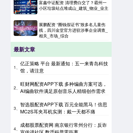
富鑫中证配资 清理费白交了？霸州一
小区垃圾站点堆成山_建筑_物业_业主
展鹏配资 “圈钱假证书”致多名儿童伤
残，四川金堂官方进驻涉事企业调查_
相关_市场_综合
最新文章
亿正策略 平台 最新通知：五一来青岛科技
1、
馆，请注意
旺财网配资APP下载 多种编曲方案可选，
2、
AI编曲软件满足原创音乐人精细创作需求
智选股配资APP下载 百元全能黑马！倍思
3、
MC2S耳夹耳机实测：戴一天都不痛
成都股票配资网 南京银行常州分行：反诈
4、
宣传进社区 数币科普零距离