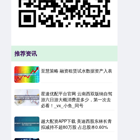
推荐资讯
至慧策略 融资租赁试水数据资产入表
星速优配平台官网 云南西双版纳自驾
游六日游大概消费是多少，第一次去
必看！_vx_小鱼_同号
越大配资APP下载 美迪西股东林长青
拟减持不超80万股 占总股本0.60%