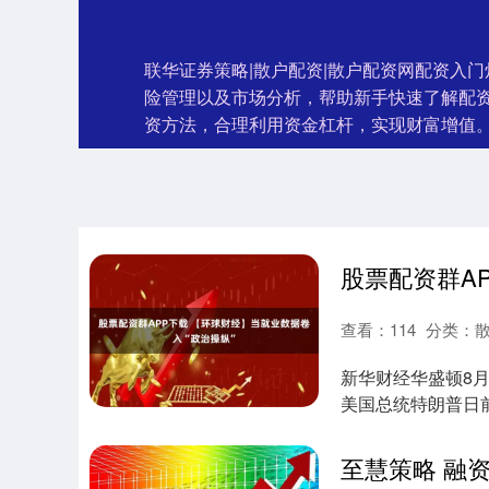
联华证券策略|散户配资|散户配资网配资入
险管理以及市场分析，帮助新手快速了解配
资方法，合理利用资金杠杆，实现财富增值
查看：
114
分类：
新华财经华盛顿8
美国总统特朗普日前
控她“出于....
至慧策略 融