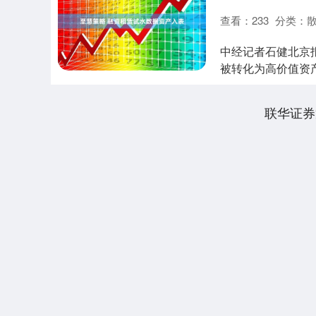
查看：
233
分类：
中经记者石健北京报
被转化为高价值资产
业，融资租....
联华证券