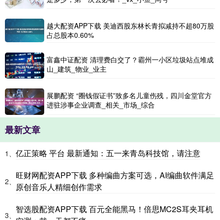
越大配资APP下载 美迪西股东林长青拟减持不超80万股
占总股本0.60%
富鑫中证配资 清理费白交了？霸州一小区垃圾站点堆成
山_建筑_物业_业主
展鹏配资 “圈钱假证书”致多名儿童伤残，四川金堂官方
进驻涉事企业调查_相关_市场_综合
最新文章
亿正策略 平台 最新通知：五一来青岛科技馆，请注意
1、
旺财网配资APP下载 多种编曲方案可选，AI编曲软件满足
2、
原创音乐人精细创作需求
智选股配资APP下载 百元全能黑马！倍思MC2S耳夹耳机
3、