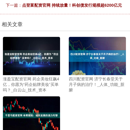
下一篇：
点登富配资官网 持续放量！科创债发行规模超6200亿元
相关文章
涨盈宝配资官网 药企美妆狂飙4
四川配资官网 济宁长春堂关于
亿，你愿为“药企贴牌美妆”买单
月子病的治疗！_人体_功能_脏
吗？_白云山_技术_资本
腑