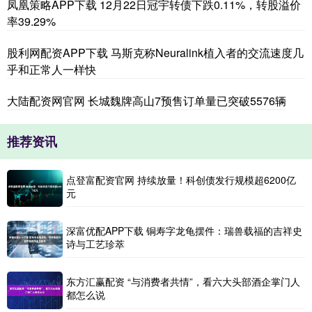
凤凰策略APP下载 12月22日冠宇转债下跌0.11%，转股溢价
率39.29%
股利网配资APP下载 马斯克称Neuralink植入者的交流速度几
乎和正常人一样快
大陆配资网官网 长城魏牌高山7预售订单量已突破5576辆
推荐资讯
点登富配资官网 持续放量！科创债发行规模超6200亿
元
深富优配APP下载 铜寿字龙龟摆件：瑞兽载福的吉祥史
诗与工艺珍萃
东方汇赢配资 “与消费者共情”，看六大头部酒企掌门人
都怎么说